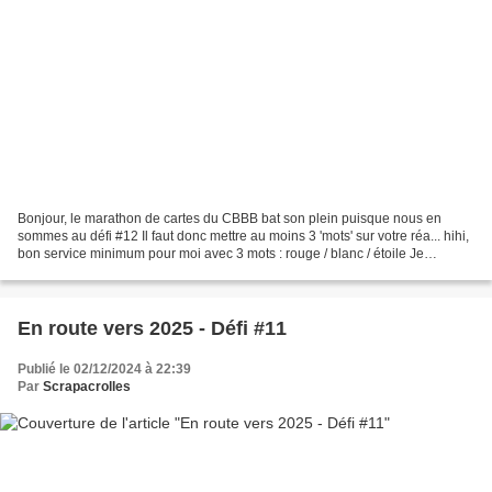
Bonjour, le marathon de cartes du CBBB bat son plein puisque nous en
sommes au défi #12 Il faut donc mettre au moins 3 'mots' sur votre réa... hihi,
bon service minimum pour moi avec 3 mots : rouge / blanc / étoile Je
reconnais que je scrappe un peu moins...
En route vers 2025 - Défi #11
Publié le 02/12/2024 à 22:39
Par
Scrapacrolles