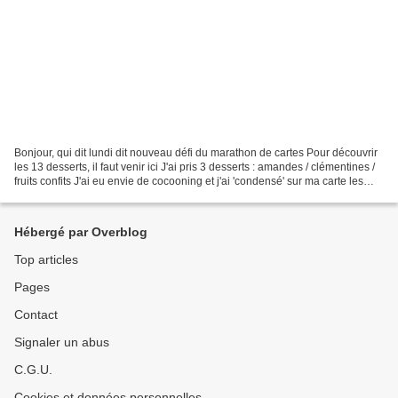
Bonjour, qui dit lundi dit nouveau défi du marathon de cartes Pour découvrir
les 13 desserts, il faut venir ici J'ai pris 3 desserts : amandes / clémentines /
fruits confits J'ai eu envie de cocooning et j'ai 'condensé' sur ma carte les
essentiels de...
Hébergé par Overblog
Top articles
Pages
Contact
Signaler un abus
C.G.U.
Cookies et données personnelles