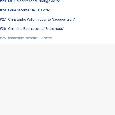
#29 : MC Solaar raconte "Bouge de là"
28 : Lorie raconte "Je vais vite"
#27 : Christophe Willem raconte "Jacques a dit"
#26 : Chimène Badi raconte "Entre nous"
#25 : Indochine raconte "3e sexe"
#24 : Zaho raconte "C'est chelou"
#23 : Patrick Bruel raconte "Au café des délices"
#22 : Kyo raconte "Le chemin"
#21 : Nolwenn Leroy raconte "Cassé"
#20 : Patrick Hernandez raconte "Born to be alive"
#19 : Lorie raconte "Près de moi"
#18 : Michael Jones raconte "A nos actes manqués" (avec Jean-Jacque
#17 : Khaled raconte "Aïcha"