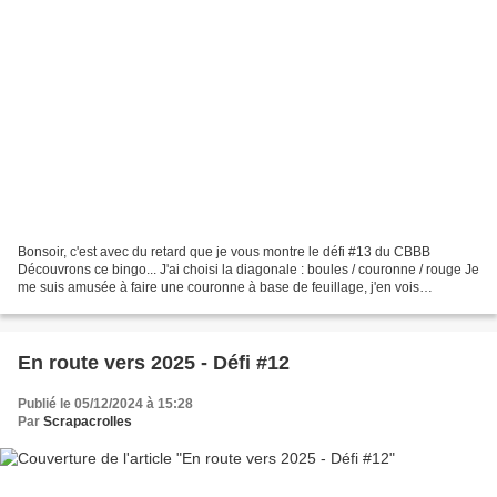
Bonsoir, c'est avec du retard que je vous montre le défi #13 du CBBB
Découvrons ce bingo... J'ai choisi la diagonale : boules / couronne / rouge Je
me suis amusée à faire une couronne à base de feuillage, j'en vois
beaucoup et je n'avais encore jamais...
En route vers 2025 - Défi #12
Publié le 05/12/2024 à 15:28
Par
Scrapacrolles