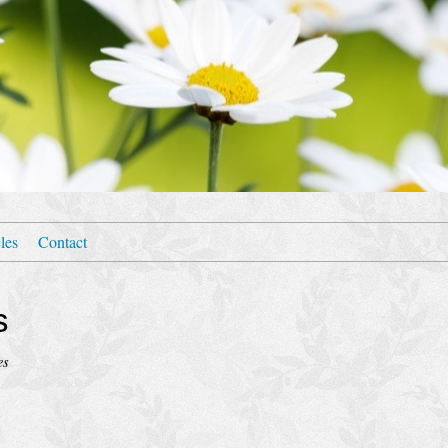
les
Contact
s
es