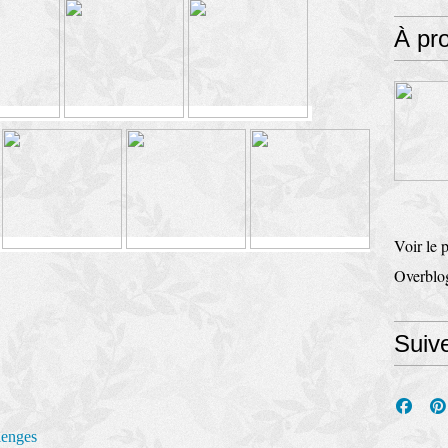
À pr
Voir le 
Overblo
Suiv
lenges