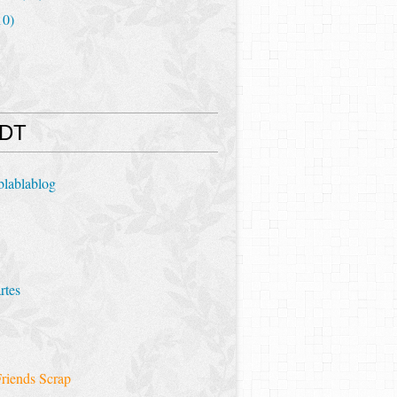
10)
 DT
blablablog
rtes
riends Scrap