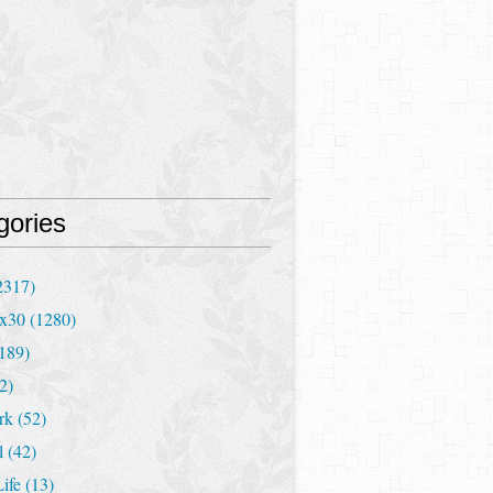
gories
2317)
x30
(1280)
189)
2)
rk
(52)
l
(42)
Life
(13)