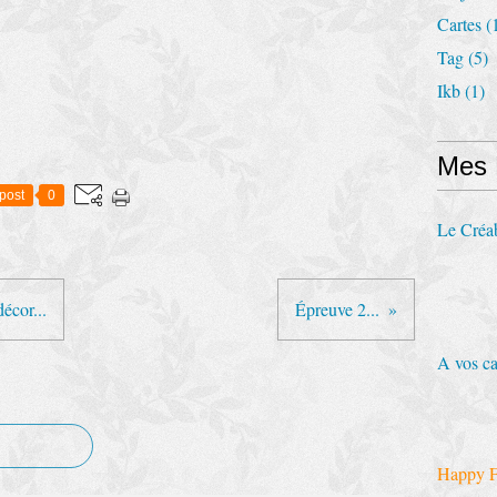
Cartes
(
Tag
(5)
Ikb
(1)
Mes
post
0
Le Créa
écor...
Épreuve 2...
A vos ca
Happy F