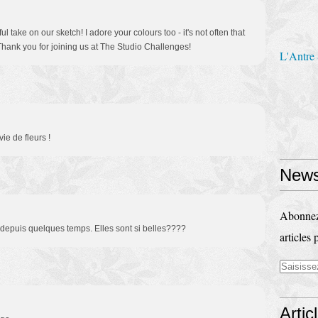
l take on our sketch! I adore your colours too - it's not often that
 Thank you for joining us at The Studio Challenges!
L'Antre
e de fleurs !
News
Abonnez-
 depuis quelques temps. Elles sont si belles????
articles 
Artic