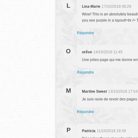
L
Lisa-Marie
17/10/2018 08:29
Wow! This is an absolutely beautifu
you see purple in a layout!<br />
Répondre
O
orêve
14/10/2018 11:45
Une jolies page qui me donne envi
Répondre
M
Martine Sweet
13/10/2018 17:54
Je suis ravie de revoir des pages
Répondre
P
Patricia
11/10/2018 19:39