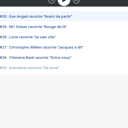
#30 : Eve Angeli raconte "Avant de partir"
#29 : MC Solaar raconte "Bouge de là"
28 : Lorie raconte "Je vais vite"
#27 : Christophe Willem raconte "Jacques a dit"
#26 : Chimène Badi raconte "Entre nous"
#25 : Indochine raconte "3e sexe"
#24 : Zaho raconte "C'est chelou"
#23 : Patrick Bruel raconte "Au café des délices"
#22 : Kyo raconte "Le chemin"
#21 : Nolwenn Leroy raconte "Cassé"
#20 : Patrick Hernandez raconte "Born to be alive"