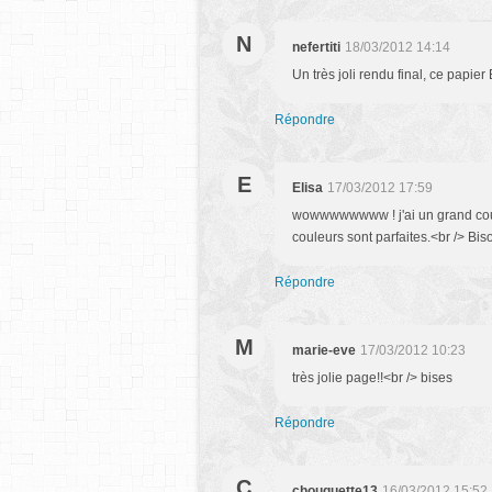
N
nefertiti
18/03/2012 14:14
Un très joli rendu final, ce papier
Répondre
E
Elisa
17/03/2012 17:59
wowwwwwwww ! j'ai un grand coup 
couleurs sont parfaites.<br /> Bis
Répondre
M
marie-eve
17/03/2012 10:23
très jolie page!!<br /> bises
Répondre
C
chouquette13
16/03/2012 15:52