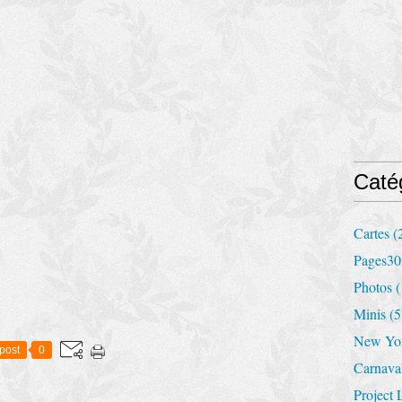
Caté
Cartes
(
Pages30
Photos
(
Minis
(5
New Yo
post
0
Carnava
Project 