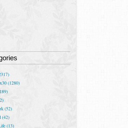
gories
2317)
x30
(1280)
189)
2)
rk
(52)
l
(42)
Life
(13)