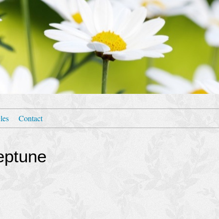
les
Contact
eptune