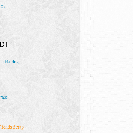
10)
 DT
blablablog
rtes
riends Scrap