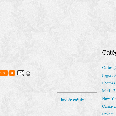
Caté
Cartes
(
post
0
Pages30
Photos
(
Minis
(5
New Yo
Invitée créative...
Carnava
Project 