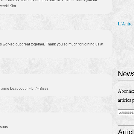
! This has so much texture and pattern. I love it! Thank you for
 week! Kim
L'Antre
es worked out great together. Thank you so much for joining us at
News
j' aime beaucoup ! <br /> Bises
Abonnez-
articles 
isous.
Artic