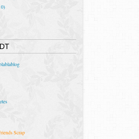
10)
 DT
blablablog
rtes
riends Scrap