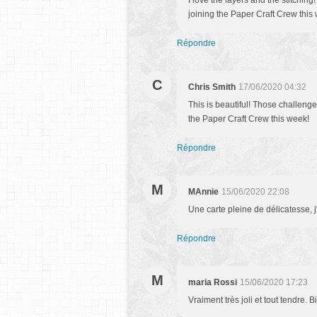
I love the layers and the stitching
joining the Paper Craft Crew this
Répondre
C
Chris Smith
17/06/2020 04:32
This is beautiful! Those challeng
the Paper Craft Crew this week!
Répondre
M
MAnnie
15/06/2020 22:08
Une carte pleine de délicatesse, 
Répondre
M
maria Rossi
15/06/2020 17:23
Vraiment très joli et tout tendre. B