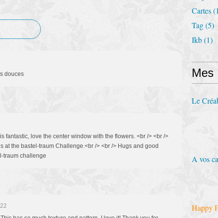
Cartes
(
Tag
(5)
Ikb
(1)
Mes
es douces
Le Créa
s fantastic, love the center window with the flowers. <br /> <br />
us at the bastel-traum Challenge.<br /> <br /> Hugs and good
el-traum challenge
A vos ca
:22
Happy F