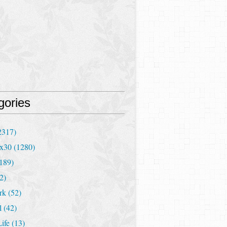
gories
2317)
x30
(1280)
189)
2)
rk
(52)
l
(42)
Life
(13)