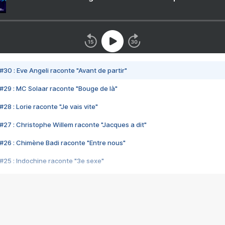
#30 : Eve Angeli raconte "Avant de partir"
#29 : MC Solaar raconte "Bouge de là"
28 : Lorie raconte "Je vais vite"
#27 : Christophe Willem raconte "Jacques a dit"
#26 : Chimène Badi raconte "Entre nous"
#25 : Indochine raconte "3e sexe"
#24 : Zaho raconte "C'est chelou"
#23 : Patrick Bruel raconte "Au café des délices"
#22 : Kyo raconte "Le chemin"