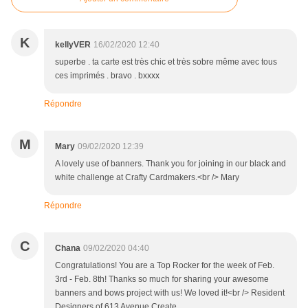
K
kellyVER
16/02/2020 12:40
superbe . ta carte est très chic et très sobre même avec tous
ces imprimés . bravo . bxxxx
Répondre
M
Mary
09/02/2020 12:39
A lovely use of banners. Thank you for joining in our black and
white challenge at Crafty Cardmakers.<br /> Mary
Répondre
C
Chana
09/02/2020 04:40
Congratulations! You are a Top Rocker for the week of Feb.
3rd - Feb. 8th! Thanks so much for sharing your awesome
banners and bows project with us! We loved it!<br /> Resident
Designers of 613 Avenue Create