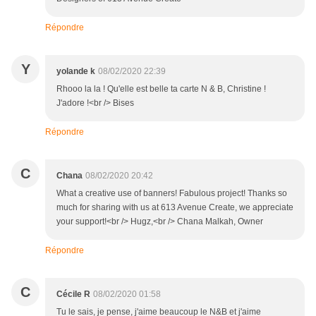
Répondre
Y
yolande k
08/02/2020 22:39
Rhooo la la ! Qu'elle est belle ta carte N & B, Christine !
J'adore !<br /> Bises
Répondre
C
Chana
08/02/2020 20:42
What a creative use of banners! Fabulous project! Thanks so
much for sharing with us at 613 Avenue Create, we appreciate
your support!<br /> Hugz,<br /> Chana Malkah, Owner
Répondre
C
Cécile R
08/02/2020 01:58
Tu le sais, je pense, j'aime beaucoup le N&B et j'aime